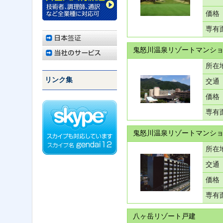
価格
専有
鬼怒川温泉リゾートマンショ
所在
リンク集
交通
価格
専有
鬼怒川温泉リゾートマンショ
所在
交通
価格
専有
八ヶ岳リゾート戸建