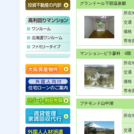
グランドール下部温泉郷
所在
交通
価格
専有
マンション--ビラ蓼科 6階
所在
交通
価格
専有
プチモンド山中湖
所在
交通