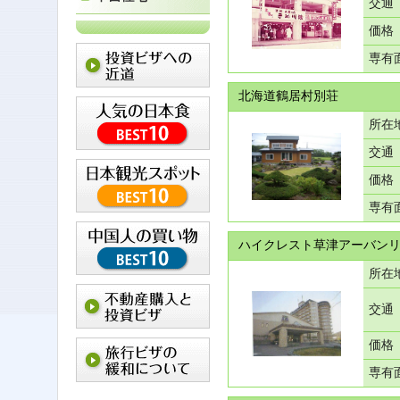
交通
価格
専有
北海道鶴居村別荘
所在
交通
価格
専有
ハイクレスト草津アーバンリ
所在
交通
価格
専有